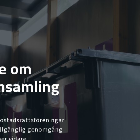
de om
insamling
bostadsrättsföreningar
ttillgänglig genomgång
er vidare.