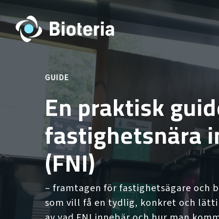
GUIDE
En praktisk gui
fastighetsnära 
(FNI)
– framtagen för fastighetsägare och 
som vill få en tydlig, konkret och lä
av vad FNI innebär och hur man komm